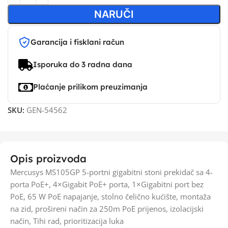
NARUČI
Garancija i fisklani račun
Isporuka do 3 radna dana
Plaćanje prilikom preuzimanja
SKU:
GEN-54562
Opis proizvoda
Mercusys MS105GP 5-portni gigabitni stoni prekidač sa 4-
porta PoE+, 4×Gigabit PoE+ porta, 1×Gigabitni port bez
PoE, 65 W PoE napajanje, stolno čelično kućište, montaža
na zid, prošireni način za 250m PoE prijenos, izolacijski
način, Tihi rad, prioritizacija luka