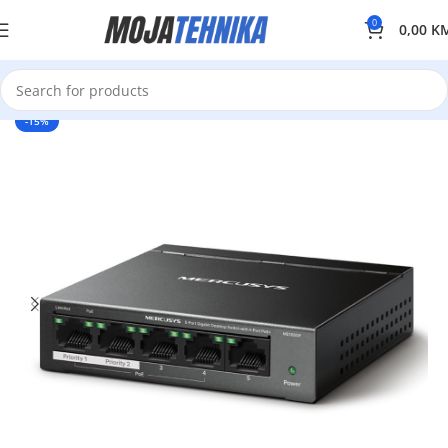
0
0,00
K
-15%