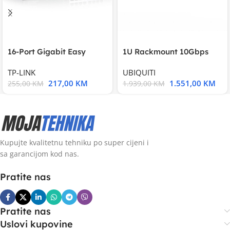
16-Port Gigabit Easy
1U Rackmount 10Gbps
Smart Switch, 16
UniFi Multi-Application
TP-LINK
UBIQUITI
217,00
KM
1.551,00
KM
255,00
KM
1.939,00
KM
Kupujte kvalitetnu tehniku po super cijeni i
sa garancijom kod nas.
Pratite nas
Pratite nas
Uslovi kupovine