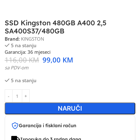
SSD Kingston 480GB A400 2,5
SA400S37/480GB
Brand:
KINGSTON
5 na stanju
Garancija: 36 mjeseci
116,00
KM
99,00
KM
sa PDV-om
5 na stanju
NARUČI
Garancija i fisklani račun
Isporuka do 3 radna dana