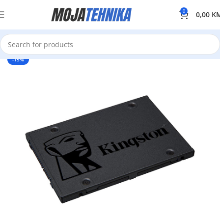
0
0,00
K
-15%