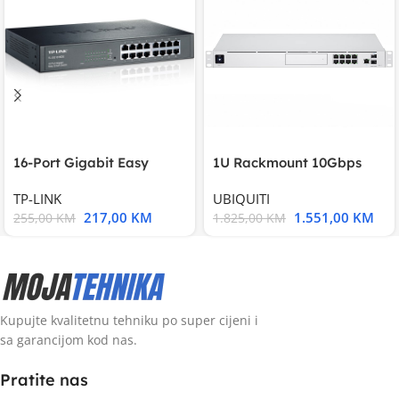
16-Port Gigabit Easy
1U Rackmount 10Gbps
Smart Switch, 16
UniFi Multi-Application
TP-LINK
UBIQUITI
217,00
KM
1.551,00
KM
255,00
KM
1.825,00
KM
Kupujte kvalitetnu tehniku po super cijeni i
sa garancijom kod nas.
Pratite nas