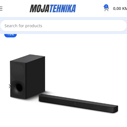
0
0,00
K
-15%