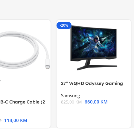
-20%
27” WQHD Odyssey Gaming
Samsung
660,00
KM
B-C Charge Cable (2
825,00
KM
l A2794
114,00
KM
M