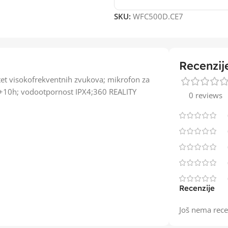
SKU:
WFC500D.CE7
Recenzij
tet visokofrekventnih zvukova; mikrofon za
0h+10h; vodootpornost IPX4;360 REALITY
0 reviews
Recenzije
Još nema rece