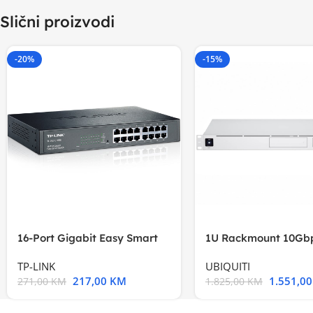
Slični proizvodi
-20%
-15%
16-Port Gigabit Easy Smart
1U Rackmount 10Gbp
Switch, 16
Multi-Application
TP-LINK
UBIQUITI
217,00
KM
1.551,0
271,00
KM
1.825,00
KM