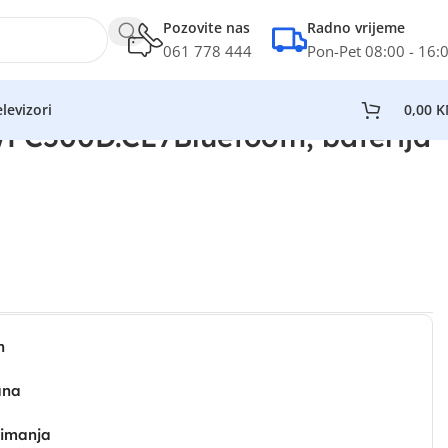
Pozovite nas
Radno vrijeme
061 778 444
Pon-Pet 08:00 - 16:
levizori
0,00
K
WFC500D.CE7Bluetooth; baterija
n
ana
zimanja