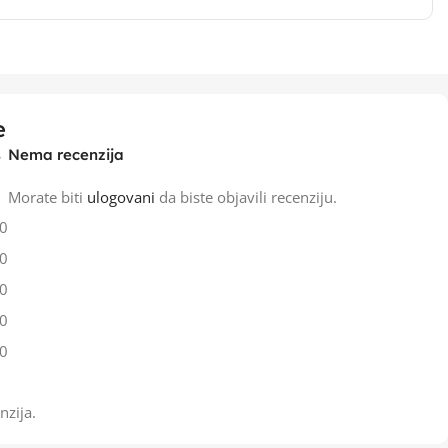
e
Nema recenzija
Morate biti
ulogovani
da biste objavili recenziju.
0
0
0
0
0
nzija.