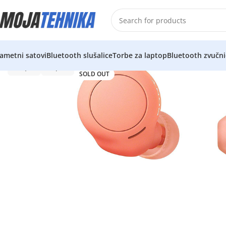
ametni satovi
Bluetooth slušalice
Torbe za laptop
Bluetooth zvučni
SOLD OUT