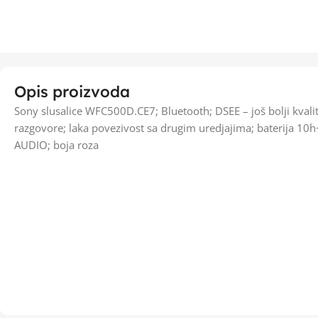
Opis proizvoda
Sony slusalice WFC500D.CE7; Bluetooth; DSEE – još bolji kvali
razgovore; laka povezivost sa drugim uredjajima; baterija 1
AUDIO; boja roza