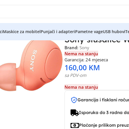
ci
Maskice za mobitel
Punjači i adapteri
Pametne vage
USB hubovi
Te
Sony slusalice 
Brand:
Sony
Nema na stanju
Garancija: 24 mjeseca
160,00
KM
sa PDV-om
Nema na stanju
Garancija i fisklani raču
Isporuka do 3 radna d
Plaćanje prilikom preu