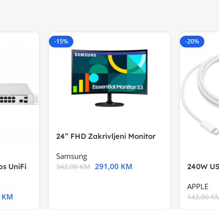
-15%
-20%
24” FHD Zakrivljeni Monitor
S3VA, 1920×1080
Samsung
291,00
KM
s UniFi
240W US
342,00
KM
m),Mode
APPLE
0
KM
143,00
K