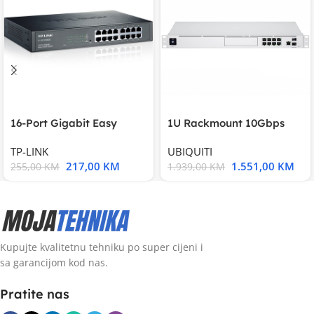
16-Port Gigabit Easy
1U Rackmount 10Gbps
Smart Switch, 16
UniFi Multi-Application
TP-LINK
UBIQUITI
217,00
KM
1.551,00
KM
255,00
KM
1.939,00
KM
Kupujte kvalitetnu tehniku po super cijeni i
sa garancijom kod nas.
Pratite nas