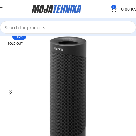
0
0,00
K
-15%
SOLD OUT