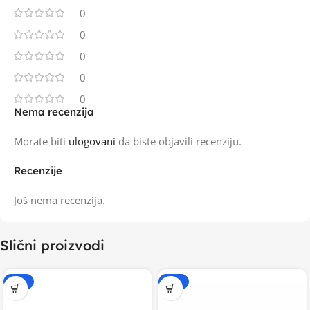
0
0
0
0
0
Nema recenzija
Morate biti
ulogovani
da biste objavili recenziju.
Recenzije
Još nema recenzija.
Slični proizvodi
-15%
-20%