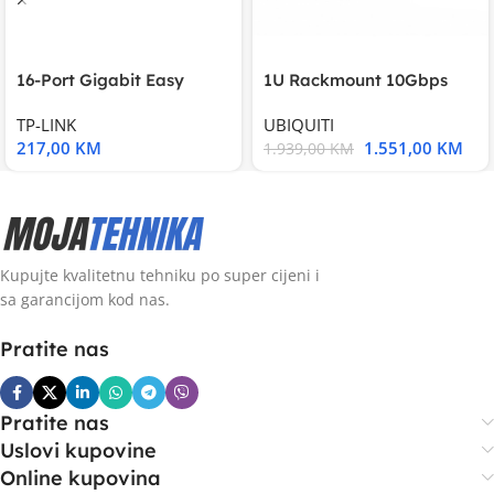
16-Port Gigabit Easy
1U Rackmount 10Gbps
Smart Switch, 16
UniFi Multi-Application
TP-LINK
UBIQUITI
217,00
KM
1.551,00
KM
1.939,00
KM
Kupujte kvalitetnu tehniku po super cijeni i
sa garancijom kod nas.
Pratite nas
Pratite nas
Uslovi kupovine
Online kupovina