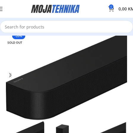
0
0,00
K
-20%
SOLD OUT