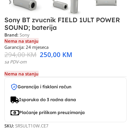
Sony BT zvucnik FIELD 1ULT POWER
SOUND; baterija
Brand:
Sony
Nema na stanju
Garancija: 24 mjeseca
294,00
KM
250,00
KM
sa PDV-om
Nema na stanju
Garancija i fisklani račun
Isporuka do 3 radna dana
Plaćanje prilikom preuzimanja
SKU:
SRSULT10W.CE7