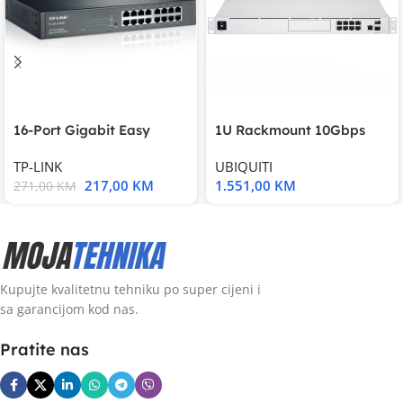
16-Port Gigabit Easy
1U Rackmount 10Gbps
Smart Switch, 16
UniFi Multi-Application
TP-LINK
UBIQUITI
217,00
KM
1.551,00
KM
271,00
KM
Kupujte kvalitetnu tehniku po super cijeni i
sa garancijom kod nas.
Pratite nas