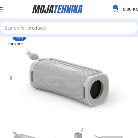
0
0,00
K
-15%
SOLD OUT