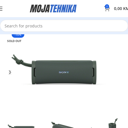
0
0,00
K
-15%
SOLD OUT