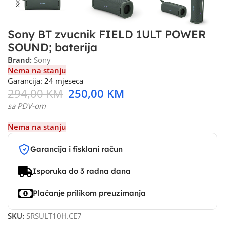
Sony BT zvucnik FIELD 1ULT POWER
SOUND; baterija
Brand:
Sony
Nema na stanju
Garancija: 24 mjeseca
294,00
KM
250,00
KM
sa PDV-om
Nema na stanju
Garancija i fisklani račun
Isporuka do 3 radna dana
Plaćanje prilikom preuzimanja
SKU:
SRSULT10H.CE7