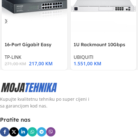
16-Port Gigabit Easy
1U Rackmount 10Gbps
Smart Switch, 16
UniFi Multi-Application
TP-LINK
UBIQUITI
217,00
KM
1.551,00
KM
271,00
KM
Kupujte kvalitetnu tehniku po super cijeni i
sa garancijom kod nas.
Pratite nas