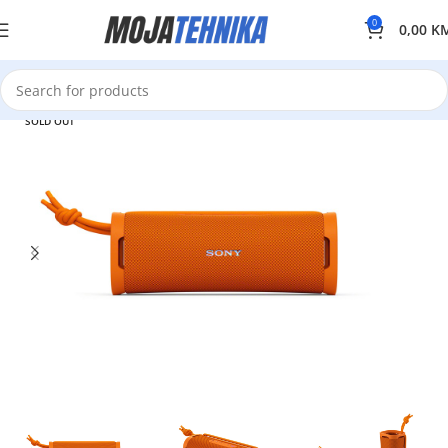
0
0,00
K
SOLD OUT