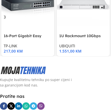
16-Port Gigabit Easy
1U Rackmount 10Gbps
Smart Switch, 16
UniFi Multi-Application
TP-LINK
UBIQUITI
217,00
KM
1.551,00
KM
Kupujte kvalitetnu tehniku po super cijeni i
sa garancijom kod nas.
Pratite nas