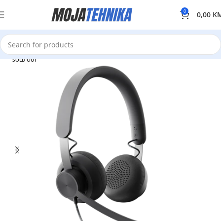
0
0,00
K
SOLD OUT