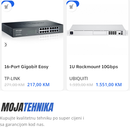
-20%
-20%
16-Port Gigabit Easy
1U Rackmount 10Gbps
Smart Switch, 16
UniFi Multi-Application
TP-LINK
UBIQUITI
217,00
KM
1.551,00
KM
271,00
KM
1.939,00
KM
Kupujte kvalitetnu tehniku po super cijeni i
sa garancijom kod nas.