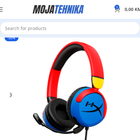
0
0,00
K
-20%