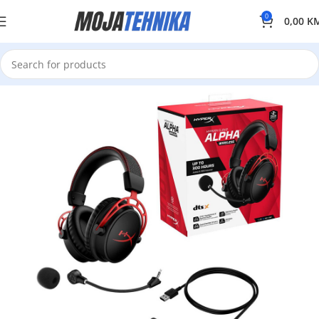
0
0,00
K