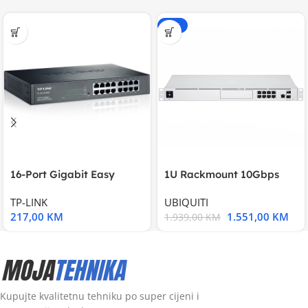
-20%
16-Port Gigabit Easy
1U Rackmount 10Gbps
Smart Switch, 16
UniFi Multi-Application
TP-LINK
UBIQUITI
217,00
KM
1.551,00
KM
1.939,00
KM
Kupujte kvalitetnu tehniku po super cijeni i