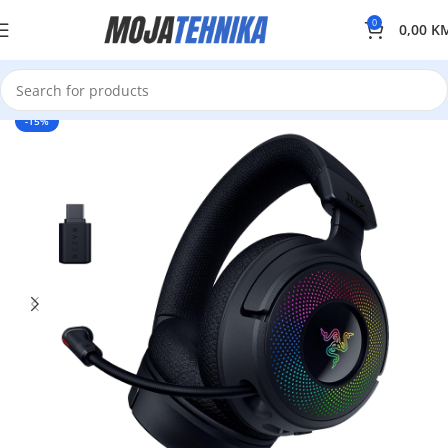
0
0,00
K
-15%