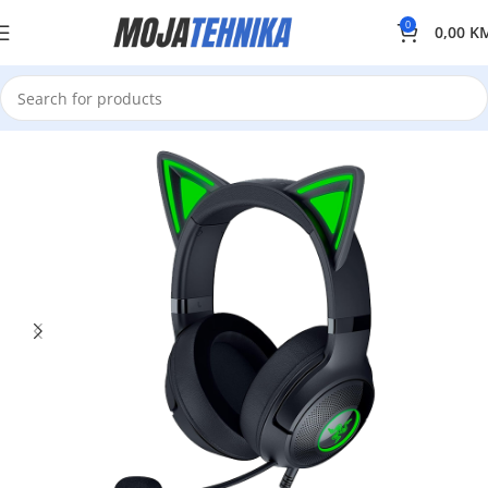
0
0,00
K