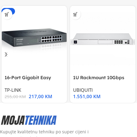
-15%
16-Port Gigabit Easy
1U Rackmount 10Gbps
Smart Switch, 16
UniFi Multi-Application
TP-LINK
UBIQUITI
217,00
KM
1.551,00
KM
255,00
KM
Kupujte kvalitetnu tehniku po super cijeni i