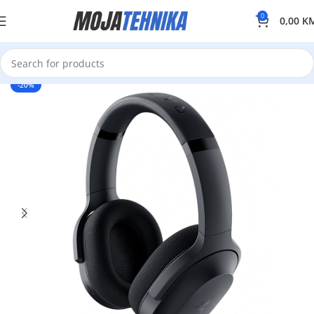
0
0,00
K
-20%