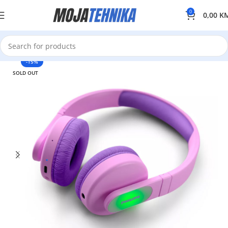
0
0,00
K
-15%
SOLD OUT