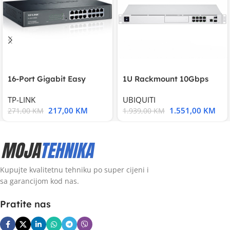
16-Port Gigabit Easy
1U Rackmount 10Gbps
Smart Switch, 16
UniFi Multi-Application
TP-LINK
UBIQUITI
217,00
KM
1.551,00
KM
271,00
KM
1.939,00
KM
Kupujte kvalitetnu tehniku po super cijeni i
sa garancijom kod nas.
Pratite nas