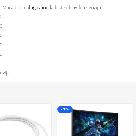
Morate biti
ulogovani
da biste objavili recenziju.
0
0
0
0
0
nzija.
-20%