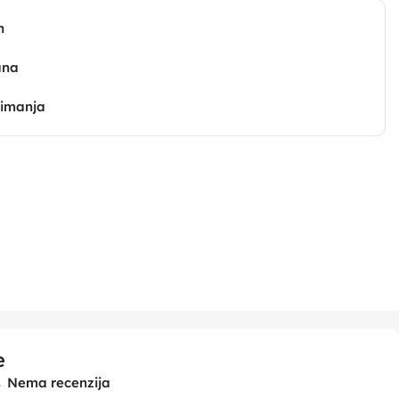
n
ana
zimanja
e
Nema recenzija