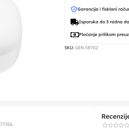
Garancija i fisklani raču
Isporuka do 3 radna d
Plaćanje prilikom preu
SKU:
GEN-58702
Recenzij
R8773GL