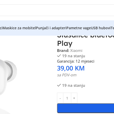
ci
Maskice za mobitel
Punjači i adapteri
Pametne vage
USB hubovi
Te
Slušalice bluet
Play
Brand:
Xiaomi
19 na stanju
Garancija: 12 mjeseci
39,00
KM
sa PDV-om
19 na stanju