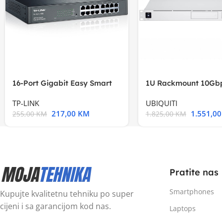
16-Port Gigabit Easy Smart
1U Rackmount 10Gbp
Switch, 16
Multi-Application
TP-LINK
UBIQUITI
217,00
KM
1.551,0
255,00
KM
1.825,00
KM
Pratite nas
Smartphones
Kupujte kvalitetnu tehniku po super
cijeni i sa garancijom kod nas.
Laptops