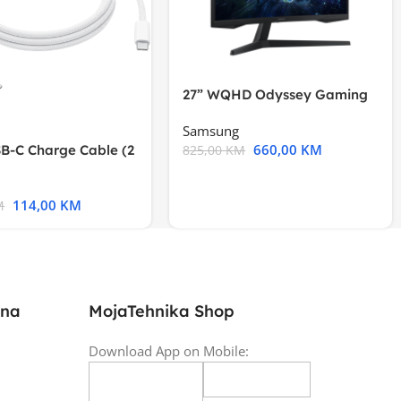
27” WQHD Odyssey Gaming
Samsung
660,00
KM
B-C Charge Cable (2
825,00
KM
l A2794
114,00
KM
M
ina
MojaTehnika Shop
Download App on Mobile: