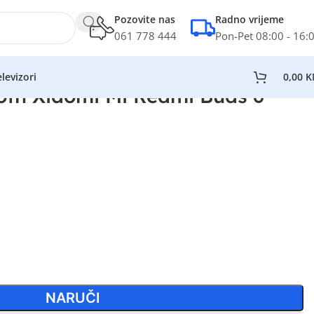
Pozovite nas
Radno vrijeme
061 778 444
Pon-Pet 08:00 - 16:
levizori
0,00
K
ooth Xiaomi Mi Redmi Buds 6
NARUČI