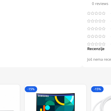
0 reviews
Recenzije
Još nema rece
-15%
-15%