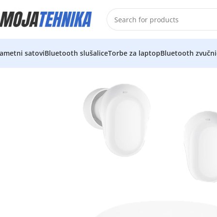
ametni satovi
Bluetooth slušalice
Torbe za laptop
Bluetooth zvučni