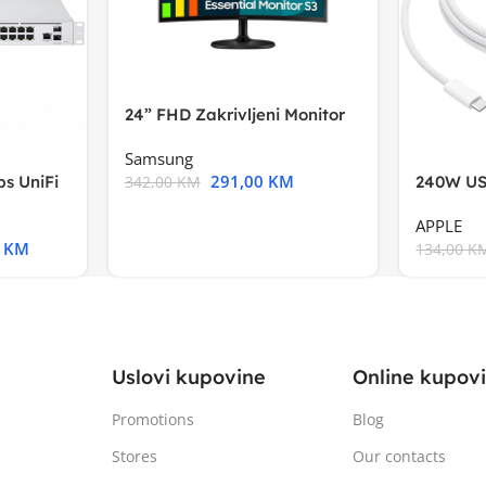
24” FHD Zakrivljeni Monitor
S3VA, 1920×1080
Samsung
291,00
KM
s UniFi
240W US
342,00
KM
m),Mode
APPLE
0
KM
134,00
K
Uslovi kupovine
Online kupov
Promotions
Blog
Stores
Our contacts