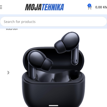
0
0,00
K
SOLD OUT