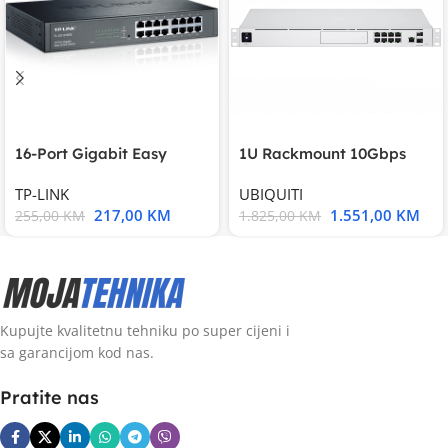
16-Port Gigabit Easy
1U Rackmount 10Gbps
Smart Switch, 16
UniFi Multi-Application
TP-LINK
UBIQUITI
217,00
KM
1.551,00
KM
255,00
KM
1.825,00
KM
Kupujte kvalitetnu tehniku po super cijeni i
sa garancijom kod nas.
Pratite nas