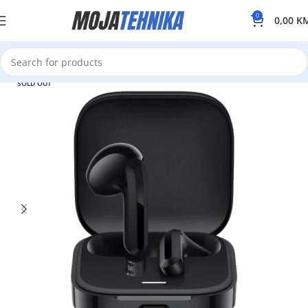
0
0,00
K
SOLD OUT