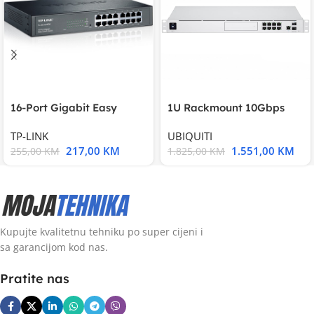
16-Port Gigabit Easy
1U Rackmount 10Gbps
Smart Switch, 16
UniFi Multi-Application
TP-LINK
UBIQUITI
217,00
KM
1.551,00
KM
255,00
KM
1.825,00
KM
Kupujte kvalitetnu tehniku po super cijeni i
sa garancijom kod nas.
Pratite nas