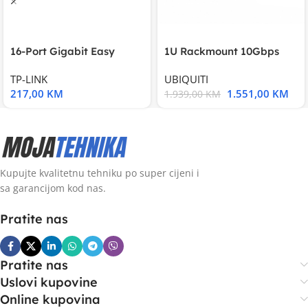
16-Port Gigabit Easy
1U Rackmount 10Gbps
Smart Switch, 16
UniFi Multi-Application
TP-LINK
UBIQUITI
217,00
KM
1.551,00
KM
1.939,00
KM
Kupujte kvalitetnu tehniku po super cijeni i
sa garancijom kod nas.
Pratite nas
Pratite nas
Uslovi kupovine
Online kupovina