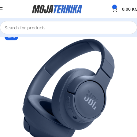
0
0,00
K
-20%