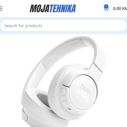
0
0,00
K