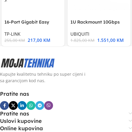
16-Port Gigabit Easy
1U Rackmount 10Gbps
Smart Switch, 16
UniFi Multi-Application
TP-LINK
UBIQUITI
217,00
KM
1.551,00
KM
255,00
KM
1.825,00
KM
Kupujte kvalitetnu tehniku po super cijeni i
sa garancijom kod nas.
Pratite nas
Pratite nas
Uslovi kupovine
Online kupovina