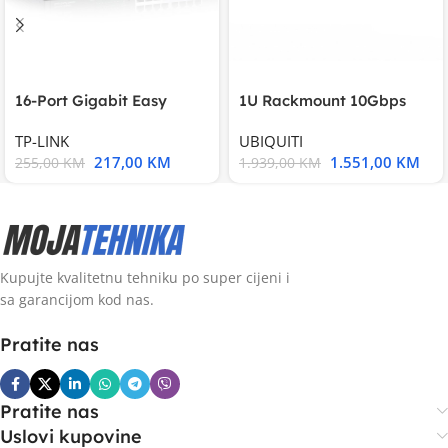
16-Port Gigabit Easy
1U Rackmount 10Gbps
Smart Switch, 16
UniFi Multi-Application
TP-LINK
UBIQUITI
217,00
KM
1.551,00
KM
255,00
KM
1.939,00
KM
Kupujte kvalitetnu tehniku po super cijeni i
sa garancijom kod nas.
Pratite nas
Pratite nas
Uslovi kupovine