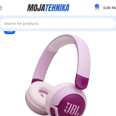
0
0,00
K
-15%