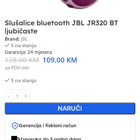
Slušalice bluetooth JBL JR320 BT
ljubičaste
Brand:
JBL
5 na stanju
Garancija: 24 mjeseca
128,00
KM
109,00
KM
sa PDV-om
5 na stanju
NARUČI
Garancija i fisklani račun
Isporuka do 3 radna dana