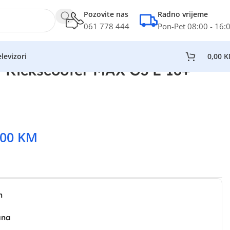
Pozovite nas
Radno vrijeme
061 778 444
Pon-Pet 08:00 - 16:
levizori
0,00
K
 Kickscooter MAX G3 E 16+
,00
KM
n
ana