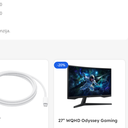
0
0
nzija.
-20%
27” WQHD Odyssey Gaming