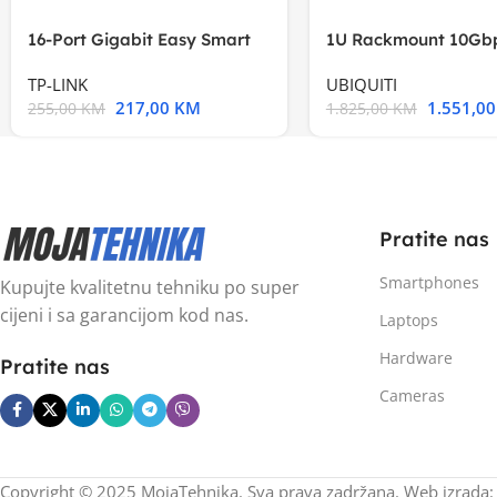
16-Port Gigabit Easy Smart
1U Rackmount 10Gbp
Switch, 16
Multi-Application
TP-LINK
UBIQUITI
217,00
KM
1.551,0
255,00
KM
1.825,00
KM
Pratite nas
Smartphones
Kupujte kvalitetnu tehniku po super
cijeni i sa garancijom kod nas.
Laptops
Hardware
Pratite nas
Cameras
Copyright © 2025 MojaTehnika. Sva prava zadržana. Web izrada