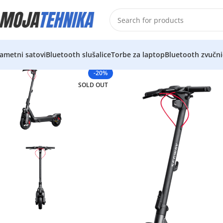
ametni satovi
Bluetooth slušalice
Torbe za laptop
Bluetooth zvučni
-20%
SOLD OUT