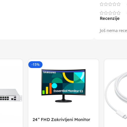
Recenzije
Još nema rece
-15%
24” FHD Zakrivljeni Monitor
S3VA, 1920×1080