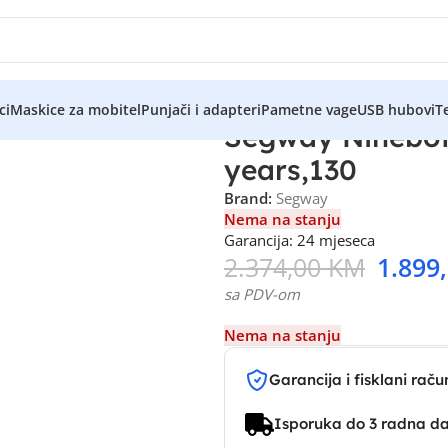
ci
Maskice za mobitel
Punjači i adapteri
Pametne vage
USB hubovi
Te
Segway Ninebot
years,130
Brand:
Segway
Nema na stanju
Garancija: 24 mjeseca
2.374,00
KM
1.899
sa PDV-om
Nema na stanju
Garancija i fisklani raču
Isporuka do 3 radna d