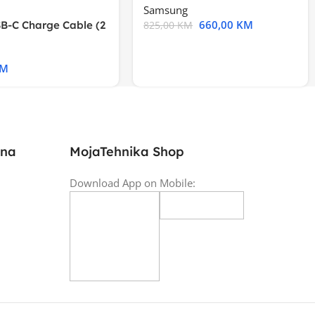
Samsung
660,00
KM
B-C Charge Cable (2
825,00
KM
l A2794
KM
ina
MojaTehnika Shop
Download App on Mobile: