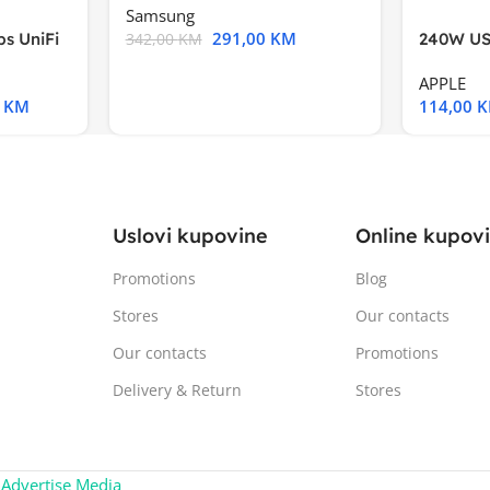
Samsung
291,00
KM
s UniFi
240W US
342,00
KM
m),Mode
APPLE
0
KM
114,00
Uslovi kupovine
Online kupov
Promotions
Blog
Stores
Our contacts
Our contacts
Promotions
Delivery & Return
Stores
:
Advertise Media