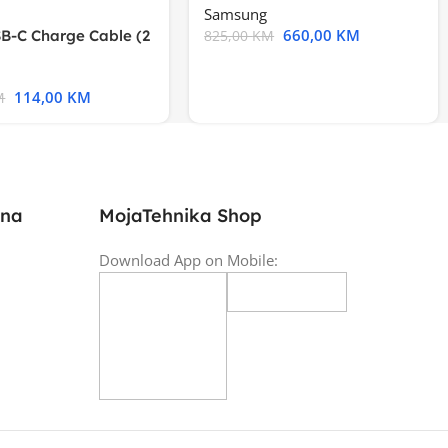
Samsung
660,00
KM
B-C Charge Cable (2
825,00
KM
l A2794
114,00
KM
M
ina
MojaTehnika Shop
Download App on Mobile: