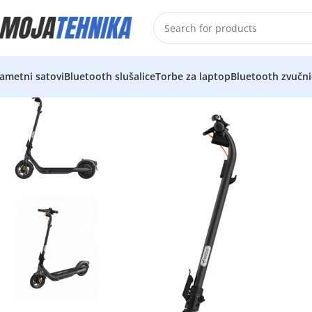
ametni satovi
Bluetooth slušalice
Torbe za laptop
Bluetooth zvučni