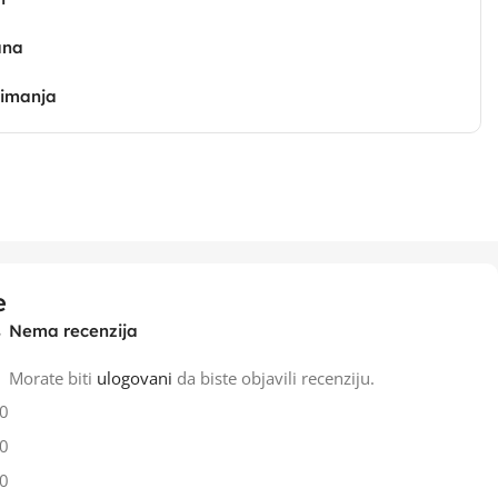
ana
zimanja
e
Nema recenzija
Morate biti
ulogovani
da biste objavili recenziju.
0
0
0