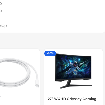
0
0
nzija.
-20%
27” WQHD Odyssey Gaming