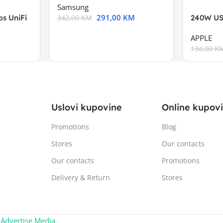
Samsung
291,00
KM
s UniFi
240W US
342,00
KM
m),Mode
APPLE
134,00
K
Uslovi kupovine
Online kupov
Promotions
Blog
Stores
Our contacts
Our contacts
Promotions
Delivery & Return
Stores
:
Advertise Media