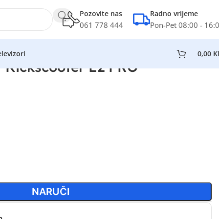
Pozovite nas
Radno vrijeme
061 778 444
Pon-Pet 08:00 - 16:
levizori
0,00
K
 Kickscooter E2 PRO
NARUČI
n