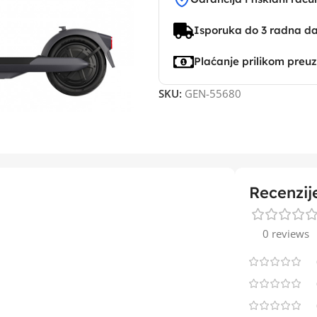
Isporuka do 3 radna d
Plaćanje prilikom preu
SKU:
GEN-55680
Recenzij
0 reviews