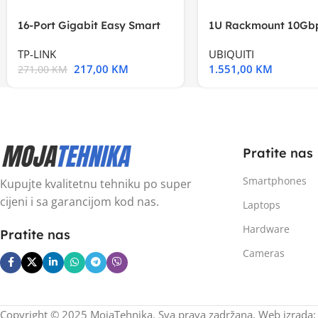
16-Port Gigabit Easy Smart
1U Rackmount 10Gbp
Switch, 16
Multi-Application
TP-LINK
UBIQUITI
217,00
KM
1.551,00
KM
271,00
KM
Pratite nas
Smartphones
Kupujte kvalitetnu tehniku po super
cijeni i sa garancijom kod nas.
Laptops
Hardware
Pratite nas
Cameras
Copyright © 2025 MojaTehnika. Sva prava zadržana. Web izrada