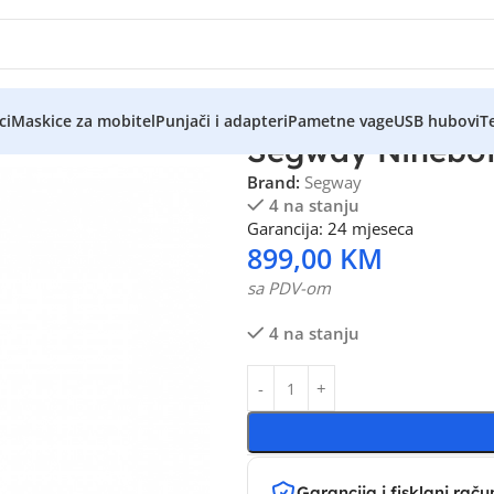
ci
Maskice za mobitel
Punjači i adapteri
Pametne vage
USB hubovi
Te
Segway Ninebot
Brand:
Segway
4 na stanju
Garancija: 24 mjeseca
899,00
KM
sa PDV-om
4 na stanju
Garancija i fisklani raču