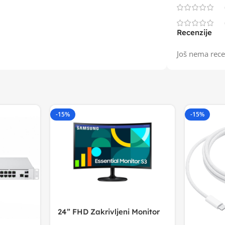
Recenzije
Još nema rece
-15%
-15%
24” FHD Zakrivljeni Monitor
S3VA, 1920×1080