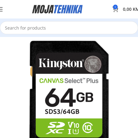
0
0,00
K