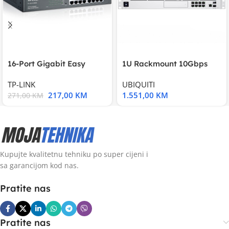
16-Port Gigabit Easy
1U Rackmount 10Gbps
Smart Switch, 16
UniFi Multi-Application
TP-LINK
UBIQUITI
217,00
KM
1.551,00
KM
271,00
KM
Kupujte kvalitetnu tehniku po super cijeni i
sa garancijom kod nas.
Pratite nas
Pratite nas