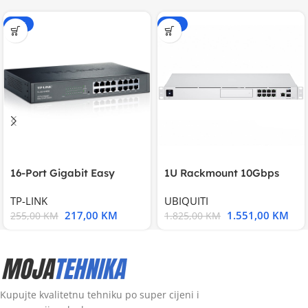
-15%
-15%
16-Port Gigabit Easy
1U Rackmount 10Gbps
Smart Switch, 16
UniFi Multi-Application
TP-LINK
UBIQUITI
217,00
KM
1.551,00
KM
255,00
KM
1.825,00
KM
Kupujte kvalitetnu tehniku po super cijeni i