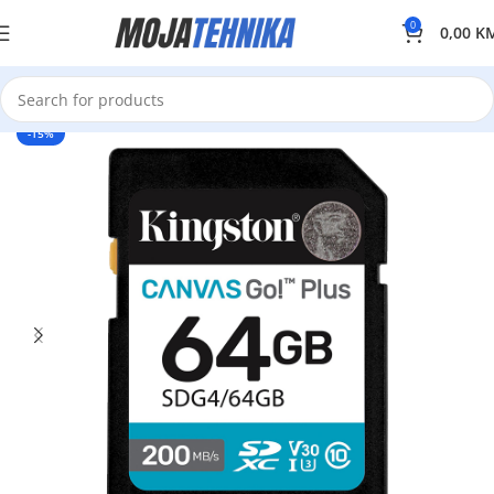
0
0,00
K
-15%