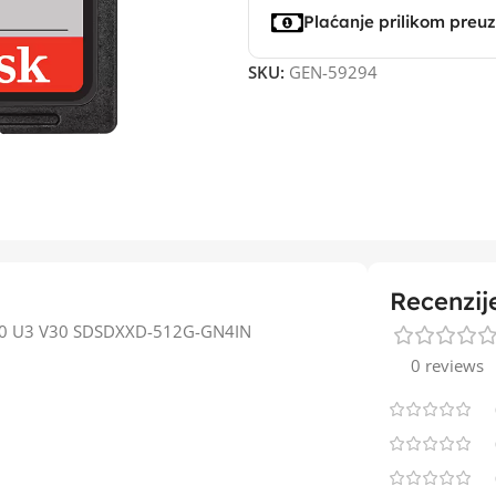
Plaćanje prilikom preu
SKU:
GEN-59294
Recenzij
s10 U3 V30 SDSDXXD-512G-GN4IN
0 reviews