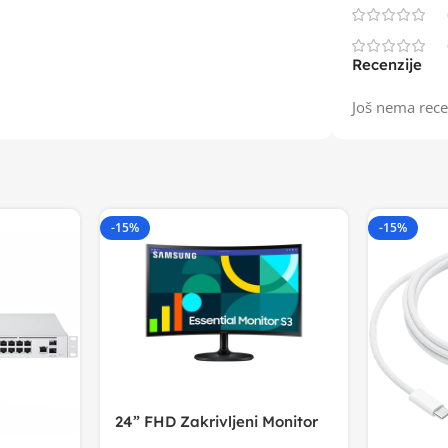
Recenzije
Još nema rece
-15%
-15%
24” FHD Zakrivljeni Monitor
S3VA, 1920×1080