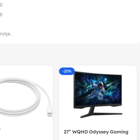
0
0
nzija.
-20%
27” WQHD Odyssey Gaming