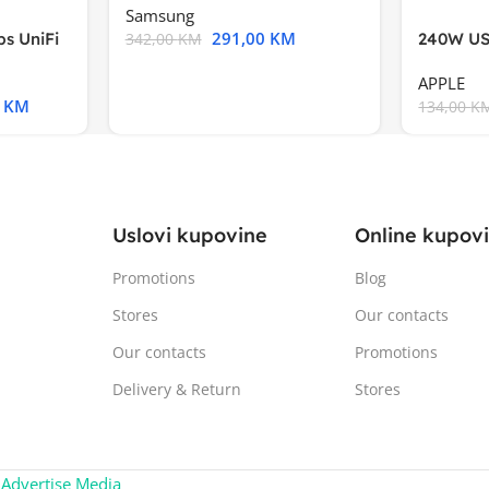
Samsung
291,00
KM
s UniFi
240W US
342,00
KM
m),Mode
APPLE
0
KM
134,00
K
Uslovi kupovine
Online kupov
Promotions
Blog
Stores
Our contacts
Our contacts
Promotions
Delivery & Return
Stores
:
Advertise Media