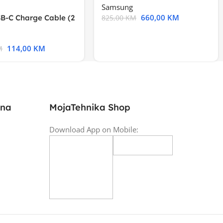
Samsung
660,00
KM
B-C Charge Cable (2
825,00
KM
l A2794
114,00
KM
M
ina
MojaTehnika Shop
Download App on Mobile: