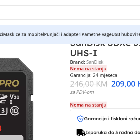
ci
Maskice za mobitel
Punjači i adapteri
Pametne vage
USB hubovi
Te
SanDisk SDXC 5
UHS-I
Brand:
SanDisk
Nema na stanju
Garancija: 24 mjeseca
246,00
KM
209,00
sa PDV-om
Nema na stanju
Garancija i fisklani raču
Isporuka do 3 radna d