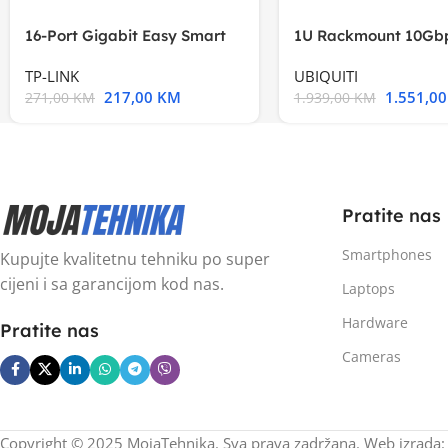
16-Port Gigabit Easy Smart
1U Rackmount 10Gbp
Switch, 16
Multi-Application
TP-LINK
UBIQUITI
217,00
KM
1.551,0
271,00
KM
1.939,00
KM
Pratite nas
Smartphones
Kupujte kvalitetnu tehniku po super
cijeni i sa garancijom kod nas.
Laptops
Hardware
Pratite nas
Cameras
Copyright © 2025 MojaTehnika. Sva prava zadržana. Web izrada