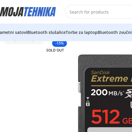
ametni satovi
Bluetooth slušalice
Torbe za laptop
Bluetooth zvučni
-15%
SOLD OUT