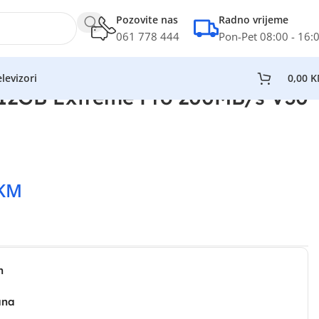
Pozovite nas
Radno vrijeme
061 778 444
Pon-Pet 08:00 - 16:
levizori
0,00
K
12GB Extreme Pro 200MB/s V30
KM
n
ana