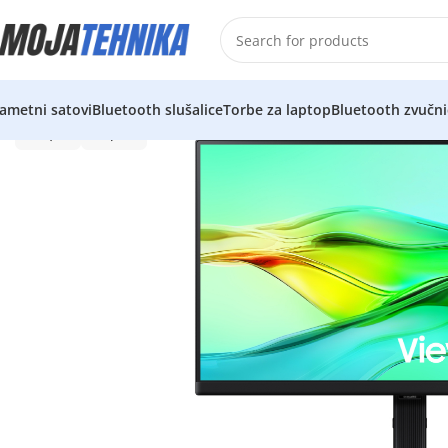
ametni satovi
Bluetooth slušalice
Torbe za laptop
Bluetooth zvučni