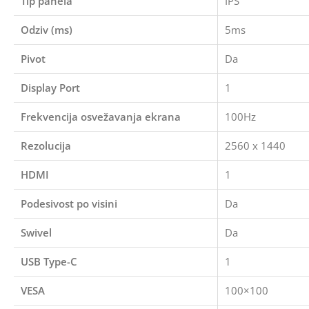
Tip panela
IPS
Odziv (ms)
5ms
Pivot
Da
Display Port
1
Frekvencija osvežavanja ekrana
100Hz
Rezolucija
2560 x 1440
HDMI
1
Podesivost po visini
Da
Swivel
Da
USB Type-C
1
VESA
100×100