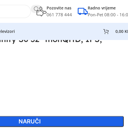
Pozovite nas
Radno vrijeme
061 778 444
Pon-Pet 08:00 - 16:
levizori
0,00
K
nity S6 32” monQHD, IPS,
NARUČI