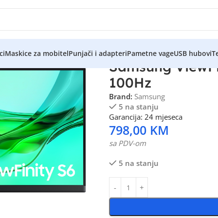
ci
Maskice za mobitel
Punjači i adapteri
Pametne vage
USB hubovi
Te
Samsung ViewFi
100Hz
Brand:
Samsung
5 na stanju
Garancija: 24 mjeseca
798,00
KM
sa PDV-om
5 na stanju