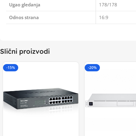
Ugao gledanja
178/178
Odnos strana
16:9
Slični proizvodi
-15%
-20%