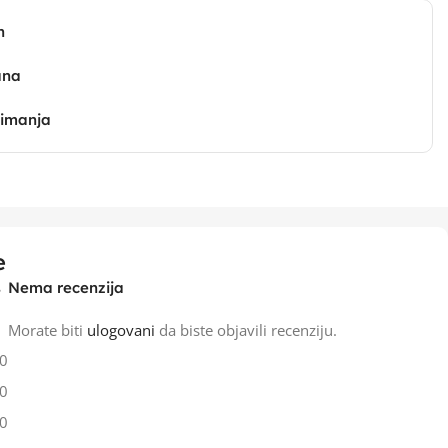
n
ana
zimanja
e
Nema recenzija
Morate biti
ulogovani
da biste objavili recenziju.
0
0
0