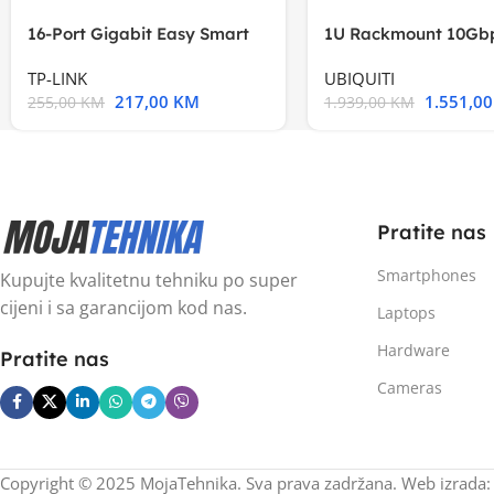
16-Port Gigabit Easy Smart
1U Rackmount 10Gbp
Switch, 16
Multi-Application
TP-LINK
UBIQUITI
217,00
KM
1.551,0
255,00
KM
1.939,00
KM
Pratite nas
Smartphones
Kupujte kvalitetnu tehniku po super
cijeni i sa garancijom kod nas.
Laptops
Hardware
Pratite nas
Cameras
Copyright © 2025 MojaTehnika. Sva prava zadržana. Web izrada