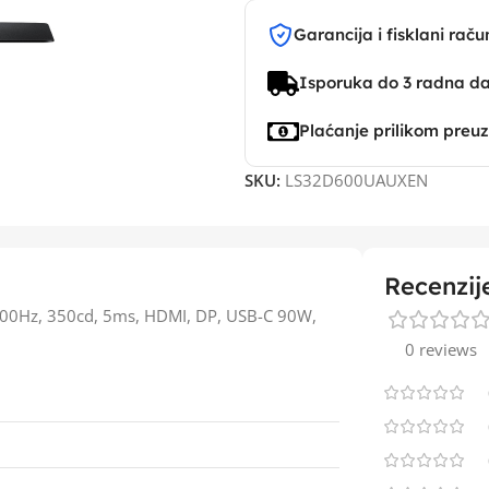
Garancija i fisklani raču
Isporuka do 3 radna d
Plaćanje prilikom preu
SKU:
LS32D600UAUXEN
Recenzij
100Hz, 350cd, 5ms, HDMI, DP, USB-C 90W,
0 reviews