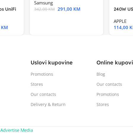
Samsung
291,00
KM
s UniFi
240W US
342,00
KM
m),Mode
APPLE
0
KM
114,00
Uslovi kupovine
Online kupov
Promotions
Blog
Stores
Our contacts
Our contacts
Promotions
Delivery & Return
Stores
:
Advertise Media