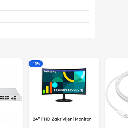
-15%
24” FHD Zakrivljeni Monitor
S3VA, 1920×1080