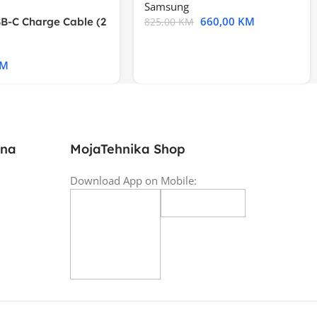
Samsung
660,00
KM
B-C Charge Cable (2
825,00
KM
l A2794
KM
ina
MojaTehnika Shop
Download App on Mobile: