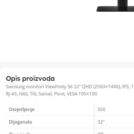
Opis proizvoda
Samsung monitori ViewFinity S6 32” QHD (2560×1440), IPS, 
RJ-45, HAS, Tilt, Swivel, Pivot, VESA 100×100
Osvjetljenje
350
Dijagonala
32"