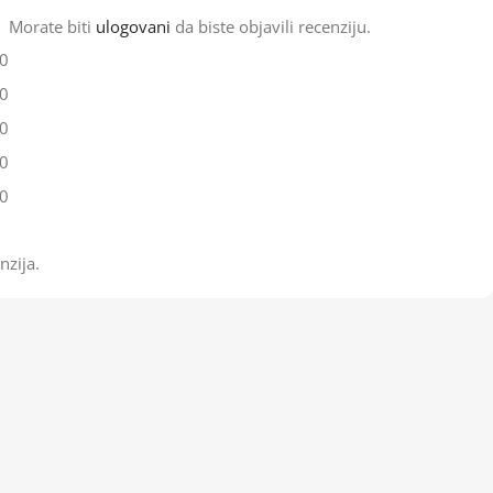
Morate biti
ulogovani
da biste objavili recenziju.
0
0
0
0
0
nzija.