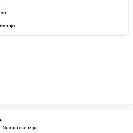
ana
zimanja
e
Nema recenzija