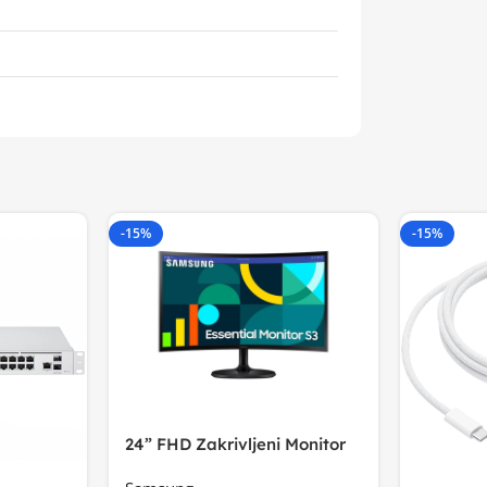
-15%
-15%
24” FHD Zakrivljeni Monitor
S3VA, 1920×1080