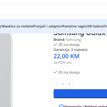
ci
Maskice za mobitel
Punjači i adapteri
Pametne vage
USB hubovi
Te
Samsung Galaxy
Brand:
Samsung
20 na stanju
Garancija: 3 mjeseca
22,00
KM
sa PDV-om
20 na stanju
Garancija i fisklani raču