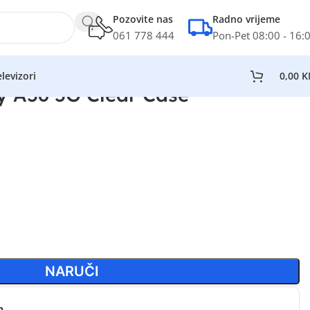
Pozovite nas
Radno vrijeme
061 778 444
Pon-Pet 08:00 - 16:
levizori
0,00
K
 A56 5G Clear Case
NARUČI
n