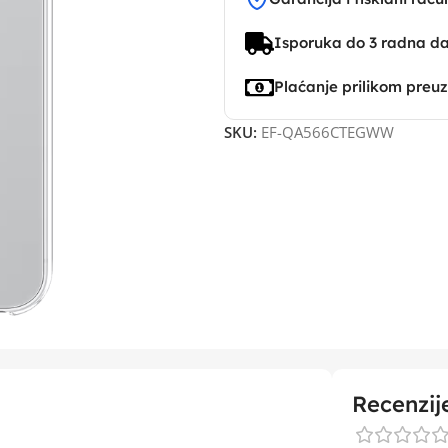
Isporuka do 3 radna d
Plaćanje prilikom preu
SKU:
EF-QA566CTEGWW
Recenzij