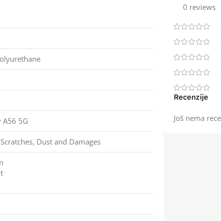
0 reviews
olyurethane
Recenzije
Još nema rece
y A56 5G
 Scratches, Dust and Damages
n
t