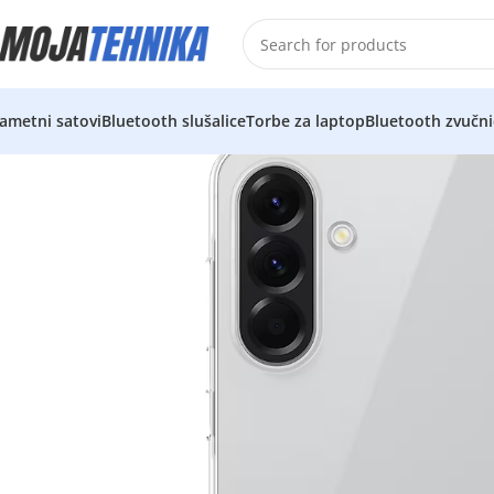
ametni satovi
Bluetooth slušalice
Torbe za laptop
Bluetooth zvučni