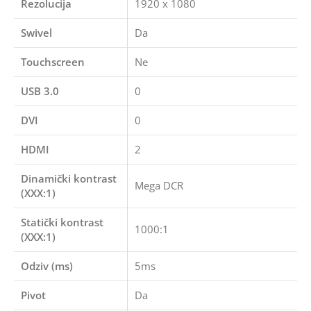
Rezolucija
1920 x 1080
Swivel
Da
Touchscreen
Ne
USB 3.0
0
DVI
0
HDMI
2
Dinamički kontrast
Mega DCR
(XXX:1)
Statički kontrast
1000:1
(XXX:1)
Odziv (ms)
5ms
Pivot
Da