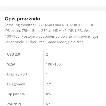
Opis proizvoda
Samsung monitor LF27T450FQRXEN, 1920×1080, FHD,
IPS ekran, 75Hz, 5ms, 250cd, HDMIx2, DP, USB, Vesa
100×100, Postolje pivot,podesivo po visini,tilt,swivel, Eye
Saver Mode, Flicker Free, Game Mode, Boja crna
USB 2.0
2
VESA
100×100
Display Port
1
Dijagonala
27"
Tip panela
IPS
Zvučnici
Ne