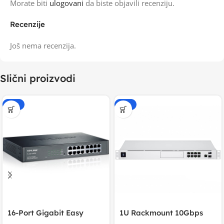
Morate biti
ulogovani
da biste objavili recenziju.
Recenzije
Još nema recenzija.
Slični proizvodi
-15%
-15%
16-Port Gigabit Easy
1U Rackmount 10Gbps
Smart Switch, 16
UniFi Multi-Application