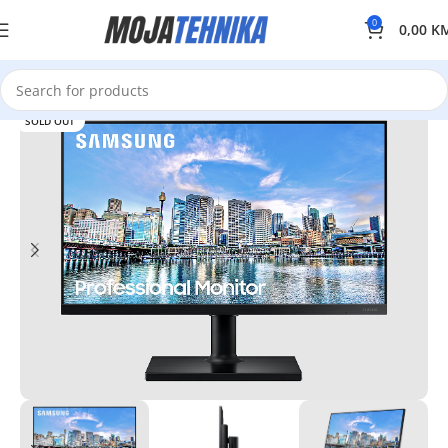
0
0,00
K
SOLD OUT