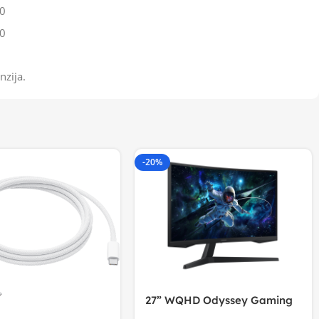
0
0
nzija.
-20%
27” WQHD Odyssey Gaming