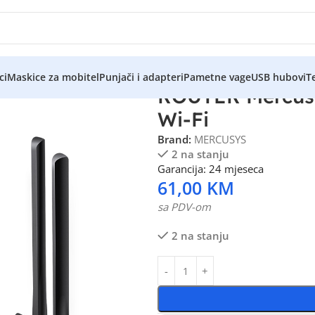
ci
Maskice za mobitel
Punjači i adapteri
Pametne vage
USB hubovi
Te
ROUTER Mercus
Wi-Fi
Brand:
MERCUSYS
2 na stanju
Garancija: 24 mjeseca
61,00
KM
sa PDV-om
2 na stanju