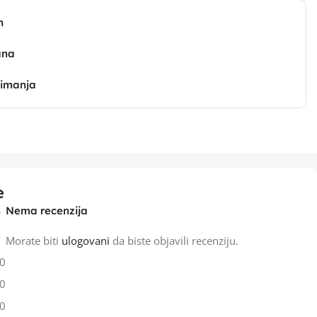
n
ana
zimanja
e
Nema recenzija
Morate biti
ulogovani
da biste objavili recenziju.
0
0
0