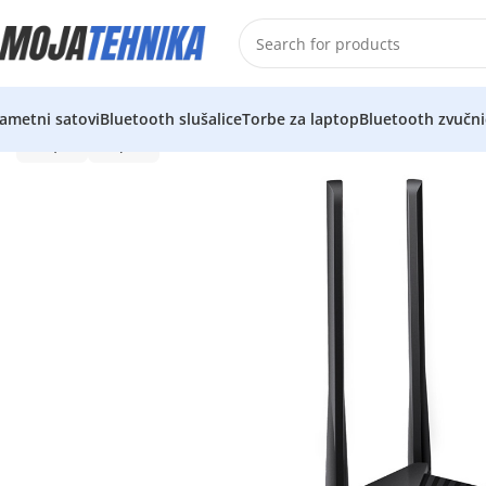
ametni satovi
Bluetooth slušalice
Torbe za laptop
Bluetooth zvučni