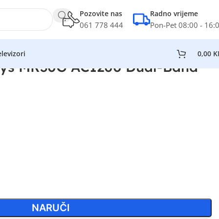
Pozovite nas
Radno vrijeme
061 778 444
Pon-Pet 08:00 - 16:
levizori
0,00
K
ys MR30G AC1200 Dual-Band
NARUČI