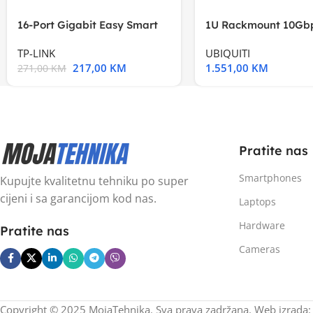
16-Port Gigabit Easy Smart
1U Rackmount 10Gbp
Switch, 16
Multi-Application
TP-LINK
UBIQUITI
217,00
KM
1.551,00
KM
271,00
KM
Pratite nas
Smartphones
Kupujte kvalitetnu tehniku po super
cijeni i sa garancijom kod nas.
Laptops
Hardware
Pratite nas
Cameras
Copyright © 2025 MojaTehnika. Sva prava zadržana. Web izrada