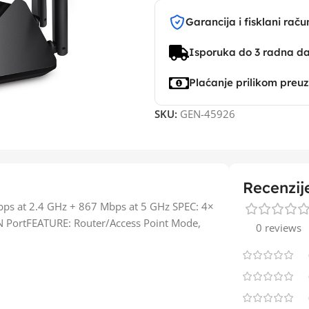
Garancija i fisklani raču
Isporuka do 3 radna d
Plaćanje prilikom preu
SKU:
GEN-45926
Recenzij
ps at 2.4 GHz + 867 Mbps at 5 GHz SPEC: 4×
AN PortFEATURE: Router/Access Point Mode,
0 reviews