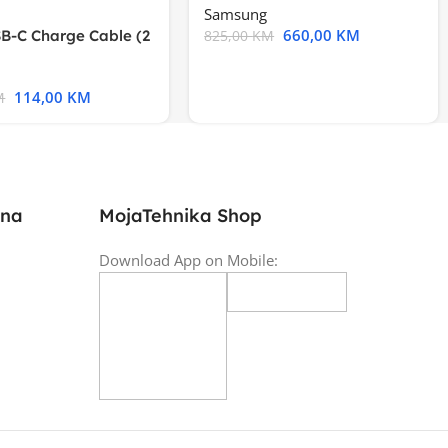
Samsung
660,00
KM
B-C Charge Cable (2
825,00
KM
l A2794
114,00
KM
M
ina
MojaTehnika Shop
Download App on Mobile: