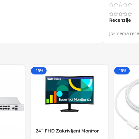
Recenzije
Još nema rece
-15%
-15%
24” FHD Zakrivljeni Monitor
S3VA, 1920×1080