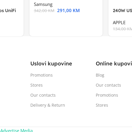
Samsung
291,00
KM
s UniFi
240W US
342,00
KM
m),Mode
APPLE
134,00
K
Uslovi kupovine
Online kupov
Promotions
Blog
Stores
Our contacts
Our contacts
Promotions
Delivery & Return
Stores
:
Advertise Media