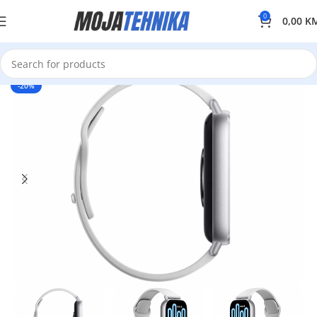
0
0,00
K
-20%