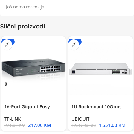
Još nema recenzija.
Slični proizvodi
-20%
-20%
16-Port Gigabit Easy
1U Rackmount 10Gbps
Smart Switch, 16
UniFi Multi-Application
TP-LINK
UBIQUITI
217,00
KM
1.551,00
KM
271,00
KM
1.939,00
KM