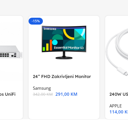
-15%
24” FHD Zakrivljeni Monitor
S3VA, 1920×1080
Samsung
291,00
KM
s UniFi
240W US
342,00
KM
m),Mode
APPLE
114,00