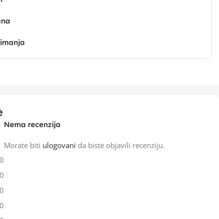
ana
zimanja
e
Nema recenzija
Morate biti
ulogovani
da biste objavili recenziju.
0
0
0
0