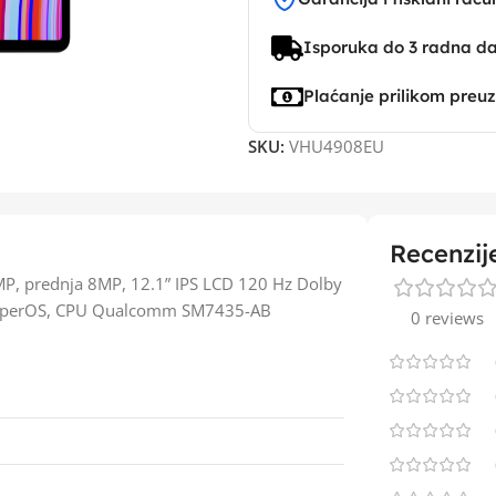
Isporuka do 3 radna d
Plaćanje prilikom preu
SKU:
VHU4908EU
Recenzij
P, prednja 8MP, 12.1” IPS LCD 120 Hz Dolby
, HyperOS, CPU Qualcomm SM7435-AB
0 reviews