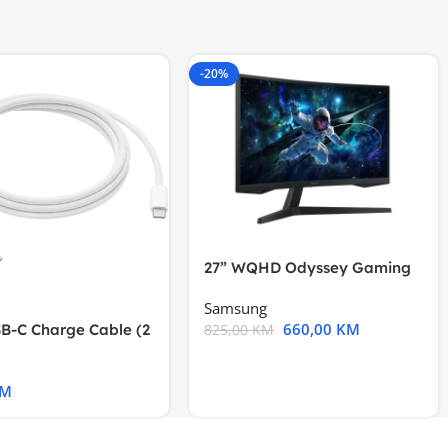
-20%
27” WQHD Odyssey Gaming
Samsung
660,00
KM
B-C Charge Cable (2
825,00
KM
l A2794
KM