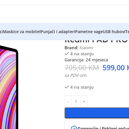
ci
Maskice za mobitel
Punjači i adapteri
Pametne vage
USB hubovi
Te
Redmi PAD PRO 
Brand:
Xiaomi
4 na stanju
Garancija: 24 mjeseca
705,00
KM
599,00
sa PDV-om
4 na stanju
Garancija i fisklani raču