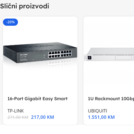
Slični proizvodi
-20%
16-Port Gigabit Easy Smart
1U Rackmount 10Gbp
Switch, 16
Multi-Application
TP-LINK
UBIQUITI
217,00
KM
1.551,00
KM
271,00
KM