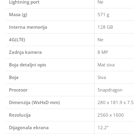
Lightning port
Ne
Masa (g)
571 g
Interna memorija
128 GB
4G(LTE)
Ne
Zadnja kamera
8 MP
Boja detaljni opis
Mat siva
Boja
Siva
Procesor
Snapdragon
Dimenzija (WxHxD mm)
280 x 181.9 x 7
Rezolucija
2560 x 1600
Dijagonala ekrana
12.2”