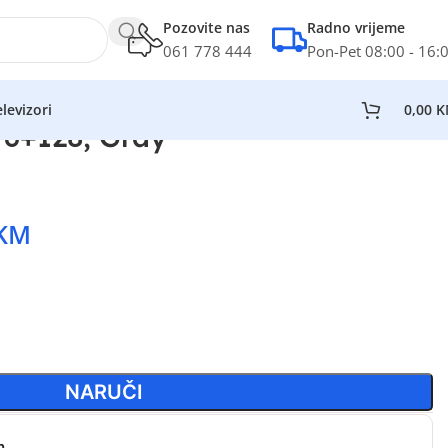
Pozovite nas
Radno vrijeme
061 778 444
Pon-Pet 08:00 - 16:
levizori
0,00
K
6+128, Gray
KM
NARUČI
n