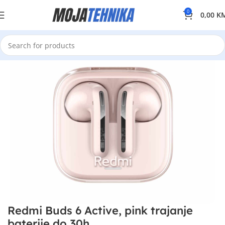
0
0,00
K
Redmi Buds 6 Active, pink trajanje
baterije do 30h