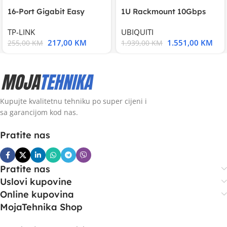
16-Port Gigabit Easy
1U Rackmount 10Gbps
Smart Switch, 16
UniFi Multi-Application
TP-LINK
UBIQUITI
217,00
KM
1.551,00
KM
255,00
KM
1.939,00
KM
Kupujte kvalitetnu tehniku po super cijeni i
sa garancijom kod nas.
Pratite nas
Pratite nas
Uslovi kupovine
Online kupovina
MojaTehnika Shop