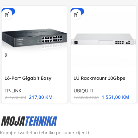
-20%
-20%
16-Port Gigabit Easy
1U Rackmount 10Gbps
Smart Switch, 16
UniFi Multi-Application
TP-LINK
UBIQUITI
217,00
KM
1.551,00
KM
271,00
KM
1.939,00
KM
Kupujte kvalitetnu tehniku po super cijeni i