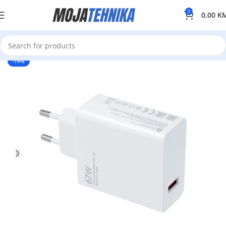
0
0,00
K
-14%