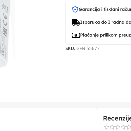
Garancija i fisklani raču
Isporuka do 3 radna d
Plaćanje prilikom preu
SKU:
GEN-55677
Recenzij