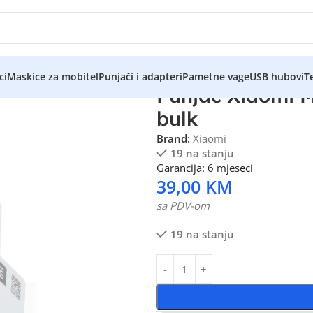
ci
Maskice za mobitel
Punjači i adapteri
Pametne vage
USB hubovi
Te
Punjač Xiaomi 
bulk
Brand:
Xiaomi
19 na stanju
Garancija: 6 mjeseci
39,00
KM
sa PDV-om
19 na stanju