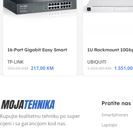
16-Port Gigabit Easy Smart
1U Rackmount 10Gbp
Switch, 16
Multi-Application
TP-LINK
UBIQUITI
217,00
KM
1.551,0
255,00
KM
1.825,00
KM
Pratite nas
Smartphones
Kupujte kvalitetnu tehniku po super
cijeni i sa garancijom kod nas.
Laptops