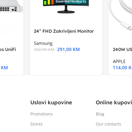
24” FHD Zakrivljeni Monitor
S3VA, 1920×1080
Samsung
291,00
KM
s UniFi
240W US
342,00
KM
m),Mode
APPLE
0
KM
114,00
Uslovi kupovine
Online kupov
Promotions
Blog
Stores
Our contacts