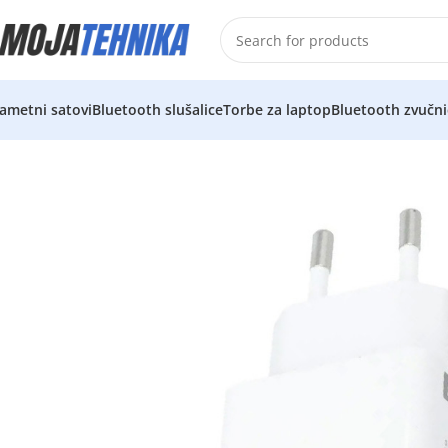
ametni satovi
Bluetooth slušalice
Torbe za laptop
Bluetooth zvučni