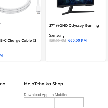
27” WQHD Odyssey Gaming
Samsung
660,00
KM
B-C Charge Cable (2
825,00
KM
l A2794
KM
ina
MojaTehnika Shop
Download App on Mobile: