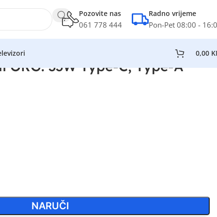
Pozovite nas
Radno vrijeme
061 778 444
Pon-Pet 08:00 - 16:
levizori
0,00
K
Mi ORG. 33W Type-C, Type-A
NARUČI