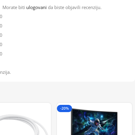
Morate biti
ulogovani
da biste objavili recenziju.
0
0
0
0
0
nzija.
-20%