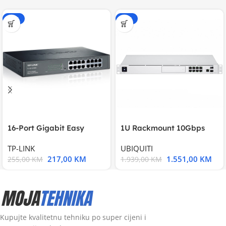
-15%
-20%
16-Port Gigabit Easy
1U Rackmount 10Gbps
Smart Switch, 16
UniFi Multi-Application
TP-LINK
UBIQUITI
217,00
KM
1.551,00
KM
255,00
KM
1.939,00
KM
Kupujte kvalitetnu tehniku po super cijeni i