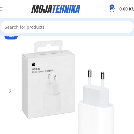
0
0,00
K
-14%