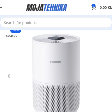
0
0,00
K
-15%
SOLD OUT