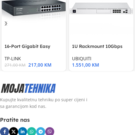
16-Port Gigabit Easy
1U Rackmount 10Gbps
Smart Switch, 16
UniFi Multi-Application
TP-LINK
UBIQUITI
217,00
KM
1.551,00
KM
271,00
KM
Kupujte kvalitetnu tehniku po super cijeni i
sa garancijom kod nas.
Pratite nas