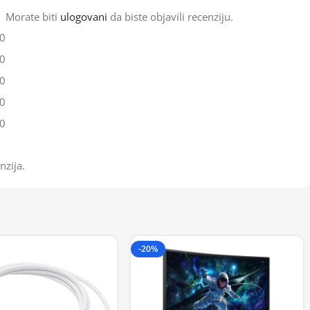
Morate biti
ulogovani
da biste objavili recenziju.
0
0
0
0
0
nzija.
-20%