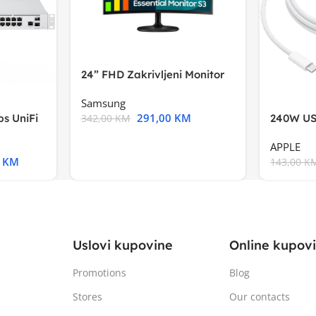
24” FHD Zakrivljeni Monitor
S3VA, 1920×1080
Samsung
291,00
KM
s UniFi
240W US
342,00
KM
m),Mode
APPLE
0
KM
143,00
K
Uslovi kupovine
Online kupov
Promotions
Blog
Stores
Our contacts