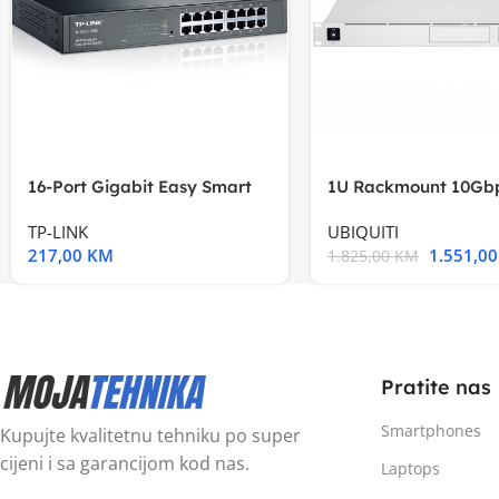
16-Port Gigabit Easy Smart
1U Rackmount 10Gbp
Switch, 16
Multi-Application
TP-LINK
UBIQUITI
217,00
KM
1.551,0
1.825,00
KM
Pratite nas
Smartphones
Kupujte kvalitetnu tehniku po super
cijeni i sa garancijom kod nas.
Laptops