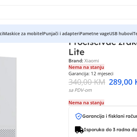
ci
Maskice za mobitel
Punjači i adapteri
Pametne vage
USB hubovi
Te
Pročišćivač zrak
Lite
Brand:
Xiaomi
Nema na stanju
Garancija: 12 mjeseci
340,00
KM
289,00
sa PDV-om
Nema na stanju
Garancija i fisklani raču
Isporuka do 3 radna d