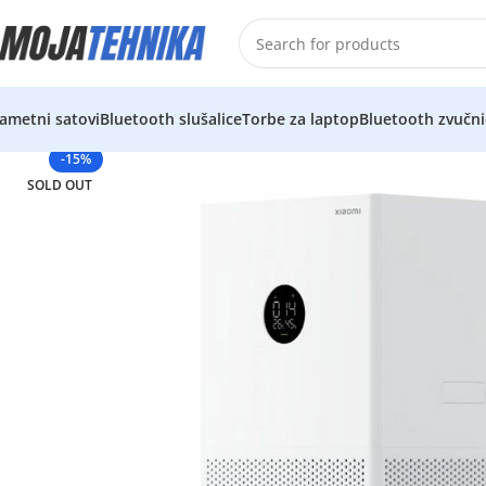
ametni satovi
Bluetooth slušalice
Torbe za laptop
Bluetooth zvučni
-15%
SOLD OUT