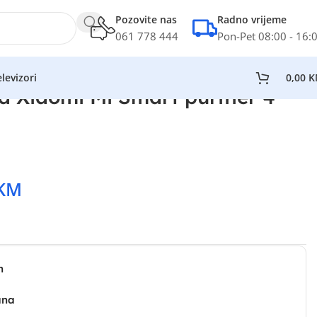
Pozovite nas
Radno vrijeme
061 778 444
Pon-Pet 08:00 - 16:
levizori
0,00
K
a Xiaomi Mi Smart purifier 4
KM
n
ana