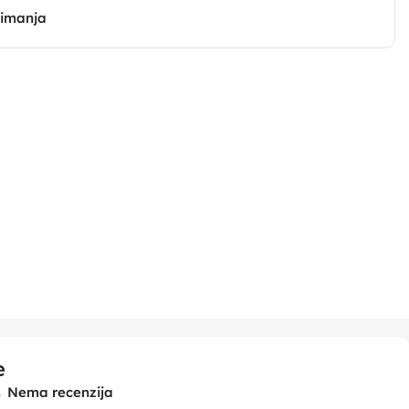
zimanja
e
Nema recenzija