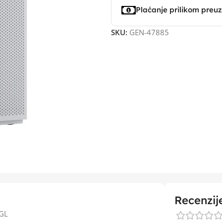
Plaćanje prilikom preu
SKU:
GEN-47885
Recenzij
4GL