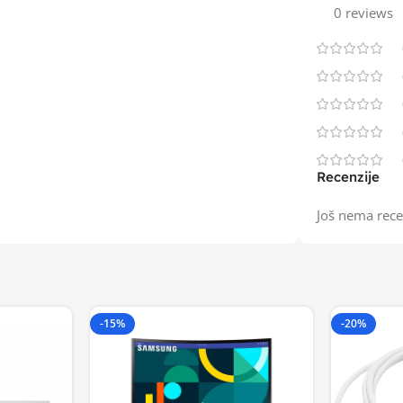
0 reviews
Recenzije
Još nema rece
-15%
-20%