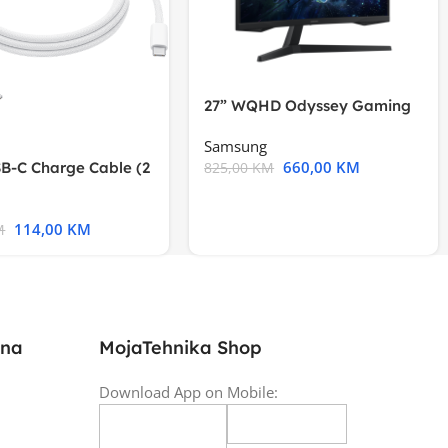
27” WQHD Odyssey Gaming
Samsung
660,00
KM
B-C Charge Cable (2
825,00
KM
l A2794
114,00
KM
M
ina
MojaTehnika Shop
Download App on Mobile: