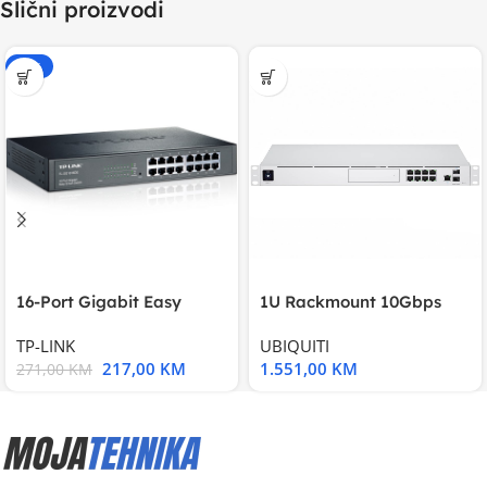
Slični proizvodi
-20%
16-Port Gigabit Easy
1U Rackmount 10Gbps
Smart Switch, 16
UniFi Multi-Application
TP-LINK
UBIQUITI
217,00
KM
1.551,00
KM
271,00
KM