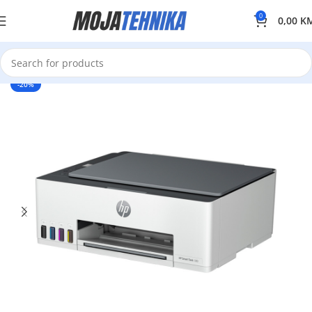
0
0,00
K
-20%