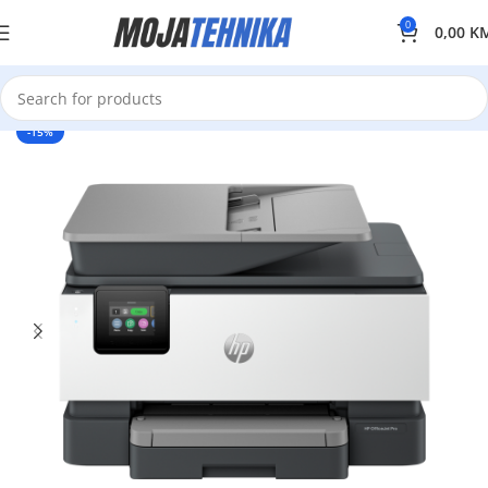
0
0,00
K
-15%