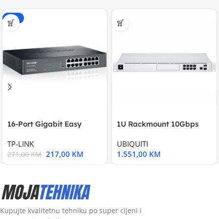
-20%
16-Port Gigabit Easy
1U Rackmount 10Gbps
Smart Switch, 16
UniFi Multi-Application
TP-LINK
UBIQUITI
217,00
KM
1.551,00
KM
271,00
KM
Kupujte kvalitetnu tehniku po super cijeni i