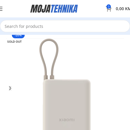
0
0,00
K
-20%
SOLD OUT