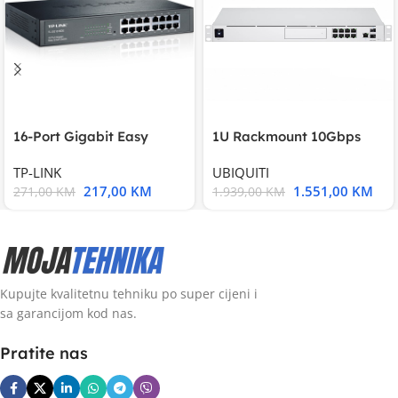
16-Port Gigabit Easy
1U Rackmount 10Gbps
Smart Switch, 16
UniFi Multi-Application
TP-LINK
UBIQUITI
217,00
KM
1.551,00
KM
271,00
KM
1.939,00
KM
Kupujte kvalitetnu tehniku po super cijeni i
sa garancijom kod nas.
Pratite nas