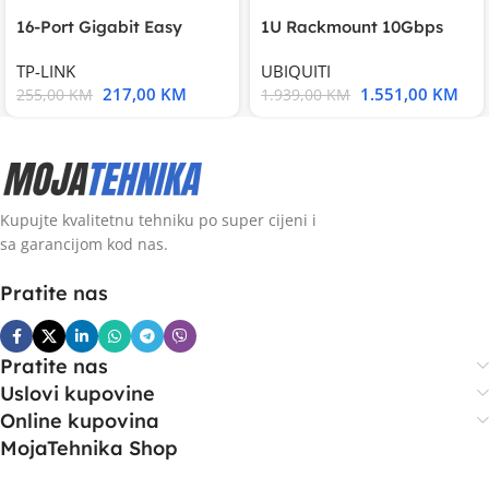
16-Port Gigabit Easy
1U Rackmount 10Gbps
Smart Switch, 16
UniFi Multi-Application
TP-LINK
UBIQUITI
217,00
KM
1.551,00
KM
255,00
KM
1.939,00
KM
Kupujte kvalitetnu tehniku po super cijeni i
sa garancijom kod nas.
Pratite nas
Pratite nas
Uslovi kupovine
Online kupovina
MojaTehnika Shop