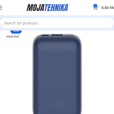
0
0,00
K
-20%
SOLD OUT