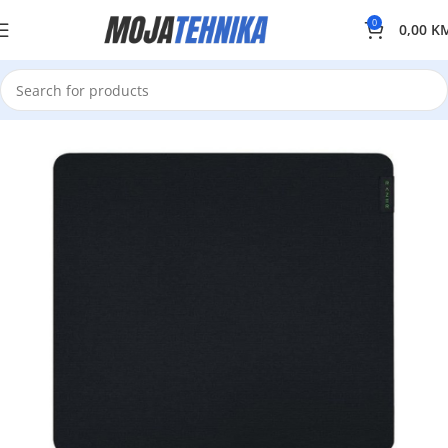
0
0,00
K