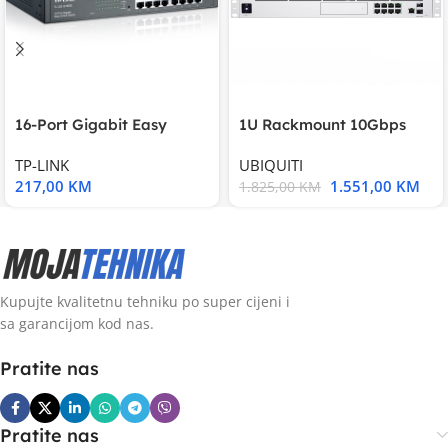
16-Port Gigabit Easy
1U Rackmount 10Gbps
Smart Switch, 16
UniFi Multi-Application
TP-LINK
UBIQUITI
217,00
KM
1.551,00
KM
1.825,00
KM
Kupujte kvalitetnu tehniku po super cijeni i
sa garancijom kod nas.
Pratite nas
Pratite nas