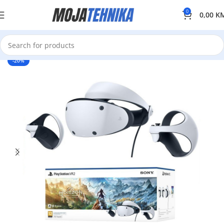
0
0,00
K
-20%