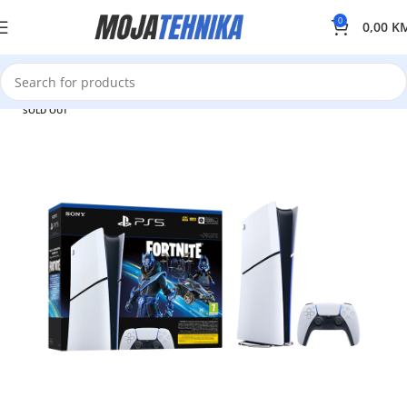
0
0,00
K
SOLD OUT