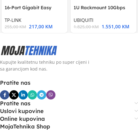
16-Port Gigabit Easy
1U Rackmount 10Gbps
Smart Switch, 16
UniFi Multi-Application
TP-LINK
UBIQUITI
217,00
KM
1.551,00
KM
255,00
KM
1.825,00
KM
Kupujte kvalitetnu tehniku po super cijeni i
sa garancijom kod nas.
Pratite nas
Pratite nas
Uslovi kupovine
Online kupovina
MojaTehnika Shop