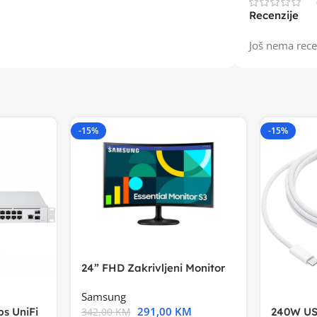
Recenzije
Još nema rece
-15%
-15%
24” FHD Zakrivljeni Monitor
S3VA, 1920×1080
Samsung
291,00
KM
s UniFi
240W US
342,00
KM