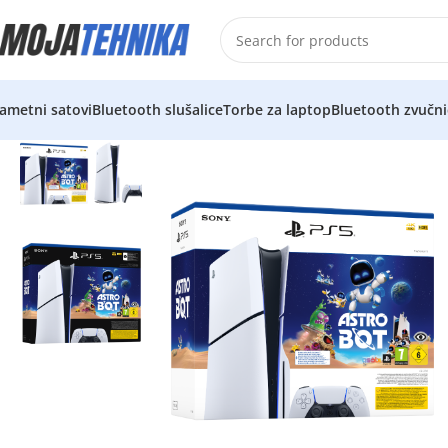
ametni satovi
Bluetooth slušalice
Torbe za laptop
Bluetooth zvučni