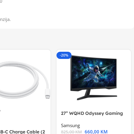
0
nzija.
-20%
27” WQHD Odyssey Gaming
Samsung
660,00
KM
B-C Charge Cable (2
825,00
KM