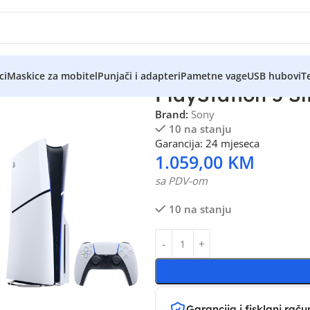
ci
Maskice za mobitel
Punjači i adapteri
Pametne vage
USB hubovi
Te
PlayStation 5 Sl
Brand:
Sony
10 na stanju
Garancija: 24 mjeseca
1.059,00
KM
sa PDV-om
10 na stanju
Garancija i fisklani raču