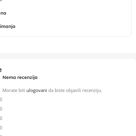
ana
zimanja
e
Nema recenzija
Morate biti
ulogovani
da biste objavili recenziju.
0
0
0
0