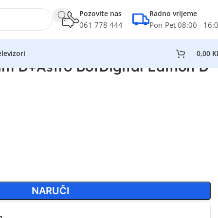
Pozovite nas
Radno vrijeme
061 778 444
Pon-Pet 08:00 - 16:
levizori
0,00
K
im D+Astro BotDigital Edition D
NARUČI
n