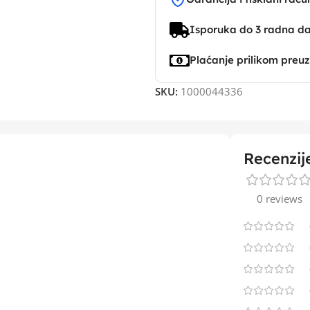
Isporuka do 3 radna d
Plaćanje prilikom preu
SKU:
1000044336
Recenzij
0 reviews