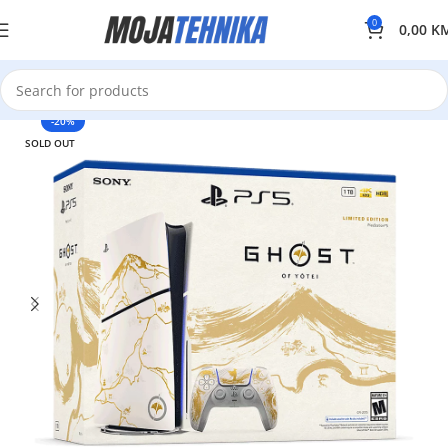
0
0,00
K
-20%
SOLD OUT