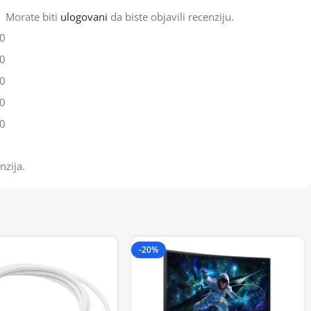
Morate biti
ulogovani
da biste objavili recenziju.
0
0
0
0
0
nzija.
-20%