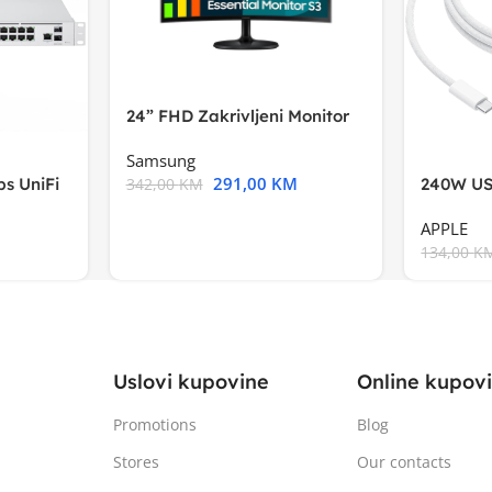
24” FHD Zakrivljeni Monitor
S3VA, 1920×1080
Samsung
291,00
KM
s UniFi
240W US
342,00
KM
m),Mode
APPLE
134,00
K
Uslovi kupovine
Online kupov
Promotions
Blog
Stores
Our contacts