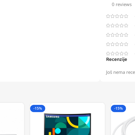
0 reviews
Recenzije
Još nema rece
-15%
-15%