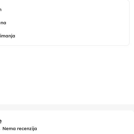
n
ana
zimanja
e
Nema recenzija