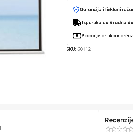
Garancija i fisklani raču
Isporuka do 3 radna d
Plaćanje prilikom preu
SKU:
60112
Recenzij
1