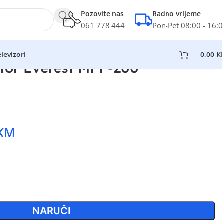
Pozovite nas
Radno vrijeme
061 778 444
Pon-Pet 08:00 - 16:
levizori
0,00
K
ktor Everest MPP-200
KM
NARUČI