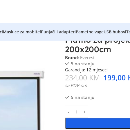
ci
Maskice za mobitel
Punjači i adapteri
Pametne vage
USB hubovi
Te
Platno za proje
200x200cm
Brand:
Everest
5 na stanju
Garancija: 12 mjeseci
234,00
KM
199,00
sa PDV-om
5 na stanju