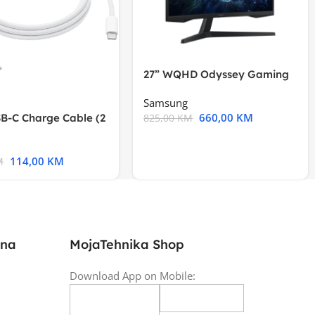
27” WQHD Odyssey Gaming
Samsung
660,00
KM
B-C Charge Cable (2
825,00
KM
l A2794
114,00
KM
M
ina
MojaTehnika Shop
Download App on Mobile: