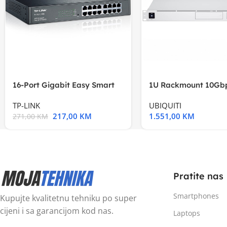
16-Port Gigabit Easy Smart
1U Rackmount 10Gbp
Switch, 16
Multi-Application
TP-LINK
UBIQUITI
217,00
KM
1.551,00
KM
271,00
KM
Pratite nas
Smartphones
Kupujte kvalitetnu tehniku po super
cijeni i sa garancijom kod nas.
Laptops