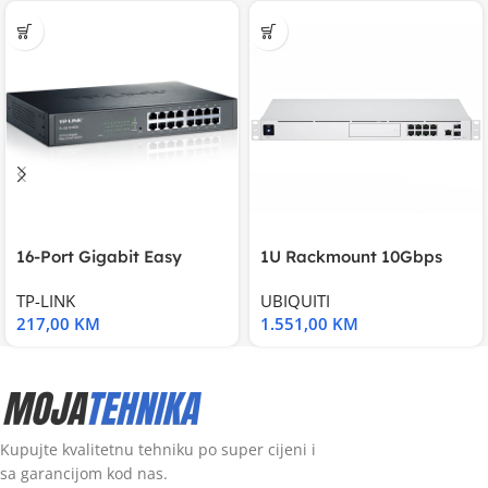
16-Port Gigabit Easy
1U Rackmount 10Gbps
Smart Switch, 16
UniFi Multi-Application
TP-LINK
UBIQUITI
217,00
KM
1.551,00
KM
Kupujte kvalitetnu tehniku po super cijeni i
sa garancijom kod nas.