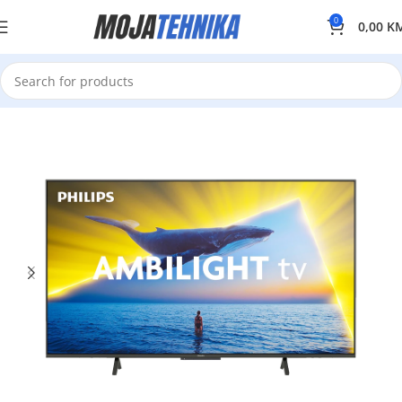
0
0,00
K